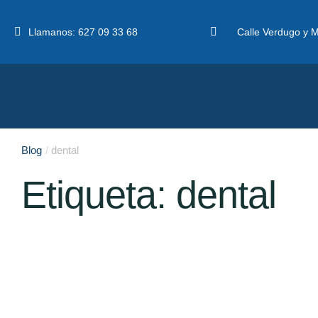
Llamanos:
627 09 33 68
Calle Verdugo y M
Blog
/
dental
Etiqueta:
dental